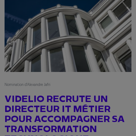
Nomination d’Alexandre Jafri
VIDELIO RECRUTE UN
DIRECTEUR IT MÉTIER
POUR
ACCOMPAGNER
SA
TRANSFORMATION