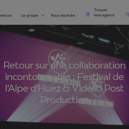
Trouver
mon agence
érences
Le groupe
Nous rejoindre
Retour sur une collaboration
incontournable : Festival de
l’Alpe d’Huez & Videlio Post
Production