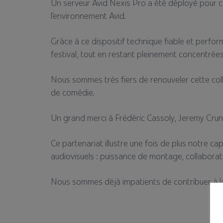
Un serveur Avid Nexis Pro a été déployé pour cen
l’environnement Avid.
Grâce à ce dispositif technique fiable et perfor
festival, tout en restant pleinement concentrées s
Nous sommes très fiers de renouveler cette col
de comédie.
Un grand merci à Frédéric Cassoly, Jeremy Crunc
Ce partenariat illustre une fois de plus notre c
audiovisuels : puissance de montage, collaborati
Nous sommes déjà impatients de contribuer à la