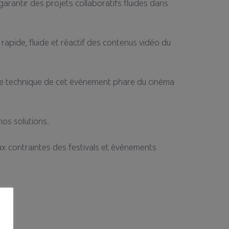
arantir des projets collaboratifs fluides dans
rapide, fluide et réactif des contenus vidéo du
ire technique de cet événement phare du cinéma
nos solutions.
aux contraintes des festivals et événements