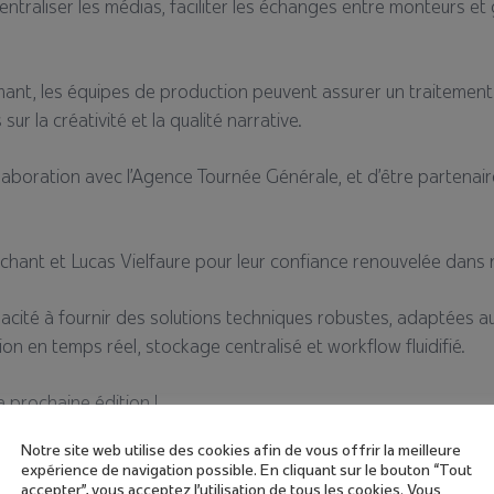
traliser les médias, faciliter les échanges entre monteurs et g
mant, les équipes de production peuvent assurer un traitement 
ur la créativité et la qualité narrative.
laboration avec l’Agence Tournée Générale, et d’être partena
hant et Lucas Vielfaure pour leur confiance renouvelée dans 
apacité à fournir des solutions techniques robustes, adaptées 
on en temps réel, stockage centralisé et workflow fluidifié.
 prochaine édition !
Notre site web utilise des cookies afin de vous offrir la meilleure
expérience de navigation possible. En cliquant sur le bouton “Tout
accepter”, vous acceptez l'utilisation de tous les cookies. Vous