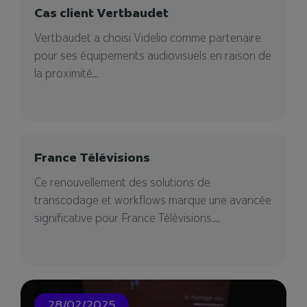
Cas client Vertbaudet
Une solution de communication permettant de
présenter, à distance, en direct et en
Vertbaudet a choisi Videlio comme partenaire
mouvement, les...
pour ses équipements audiovisuels en raison de
la proximité...
04/08/2023
France Télévisions
Ce renouvellement des solutions de
transcodage et workflows marque une avancée
significative pour France Télévisions....
Musée de Tahiti
Videlio créer des espaces modernes et équipés
28/02/2025