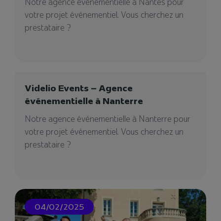
Notre agence événementielle à Nantes pour
23/06/2023
votre projet événementiel. Vous cherchez un
prestataire ?
Videlio Events – Agence
événementielle à Nanterre
Notre agence événementielle à Nanterre pour
Miraval Studios
votre projet événementiel. Vous cherchez un
prestataire ?
Le studio emblématique est de retour ! Videlio a
l'honneur d'être partenaire du légendaire
Miraval...
04/02/2025