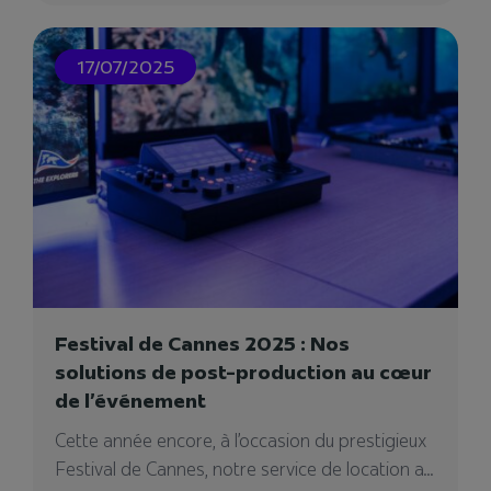
17/07/2025
08/07/2024
Festival de Cannes 2025 : Nos
solutions de post-production au cœur
de l’événement
Titanic, le voyage éternel par Tadamm
Cette année encore, à l’occasion du prestigieux
x Videlio
Festival de Cannes, notre service de location a...
Dans les studios du 141 de Videlio, une