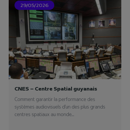
29/05/2026
12/12/2024
CNES – Centre Spatial guyanais
Videlio Events – Agence
événementielle à Paris
Comment garantir la performance des
systèmes audiovisuels d’un des plus grands
Notre agence événementielle à Paris pour
centres spatiaux au monde...
votre projet événementiel. Vous cherchez un
prestataire ?