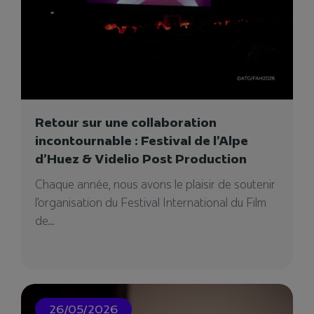
Retour sur une collaboration
incontournable : Festival de l’Alpe
Videlio Events – Agence
d’Huez & Videlio Post Production
événementielle à Marseille
Chaque année, nous avons le plaisir de soutenir
Notre agence événementielle à Marseille pour
l’organisation du Festival International du Film
votre projet événementiel. Vous cherchez un
de...
prestataire ?
26/05/2026
05/12/2024