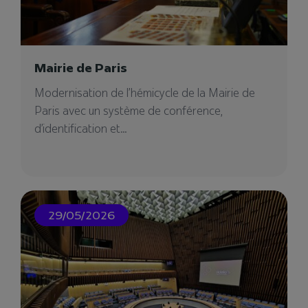
Videlio Events – Agence
Mairie de Paris
événementielle à Bordeaux
Modernisation de l’hémicycle de la Mairie de
Notre agence événementielle à Bordeaux pour
Paris avec un système de conférence,
votre projet événementiel. Vous cherchez un
d’identification et...
prestataire ?
29/05/2026
05/12/2024