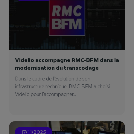
14/10/2024
Videlio accompagne RMC-BFM dans la
modernisation du transcodage
Dans le cadre de l’évolution de son
infrastructure technique, RMC-BFM a choisi
Videlio pour l’accompagner...
Guyaspace Expérience
Le Guyaspace Expérience, au sein du Centre
Spatial Guyanais à Kourou, propose une
plongée immersive...
17/11/2025