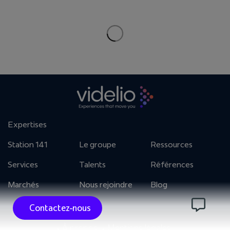
25/11/2022
ESRI France
Une immersion totale pour ESRI France qui
réalise sa conférence utilisateur grâce au mur
LED...
Contactez-nous