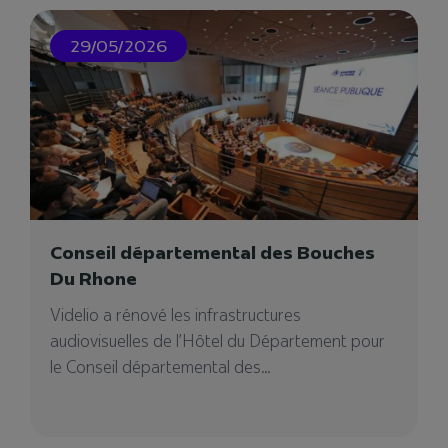
29/05/2026
Videlio Events – Agence
Conseil départemental des Bouches
événementielle à Clermont-Ferrand
Du Rhone
Notre agence événementielle à Clermont-
Videlio a rénové les infrastructures
Ferrand pour votre projet événementiel. Vous
audiovisuelles de l’Hôtel du Département pour
cherchez un prestataire ?
le Conseil départemental des...