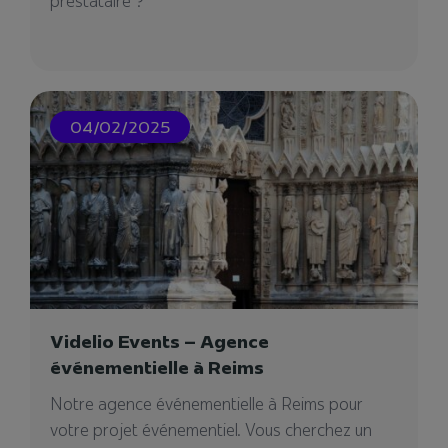
prestataire ?
04/02/2025
Gecina
Videlio collabore avec Gécina dans le
Videlio Events – Agence
réaménagement de leur locaux
événementielle à Reims
Notre agence événementielle à Reims pour
votre projet événementiel. Vous cherchez un