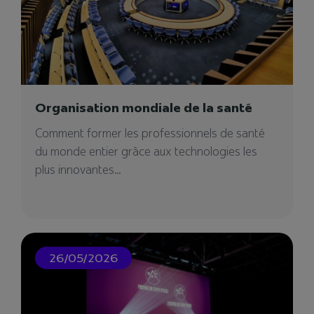
Organisation mondiale de la santé
Videlio Events – Agence
événementielle à Besançon
Comment former les professionnels de santé
du monde entier grâce aux technologies les
Notre agence événementielle à Besançon pour
plus innovantes...
votre projet événementiel. Vous cherchez un
prestataire ?
26/05/2026
05/12/2024