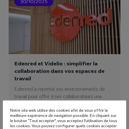
30/10/2025
11/07/2024
Edenred et Videlio : simplifier la
collaboration dans vos espaces de
travail
Edenred a repensé ses environnements de
travail pour offrir à ses collaborateurs une
expérience de...
Sacem
Notre site web utilise des cookies afin de vous offrir la
La mission principale de la SACEM est de gérer
meilleure expérience de navigation possible. En cliquant sur
le bouton “Tout accepter”, vous acceptez l'utilisation de tous
et de protéger les droits des...
les cookies. Vous pouvez configurer quels cookies accepter