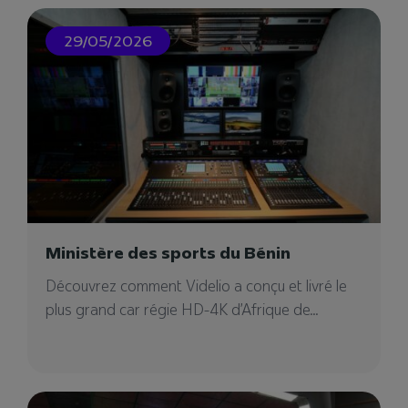
04/02/2025
29/05/2026
Videlio Events – Agence
événementielle à Cannes
Ministère des sports du Bénin
Notre agence événementielle à Cannes pour
Découvrez comment Videlio a conçu et livré le
votre projet événementiel. Vous cherchez un
plus grand car régie HD-4K d’Afrique de...
prestataire ?