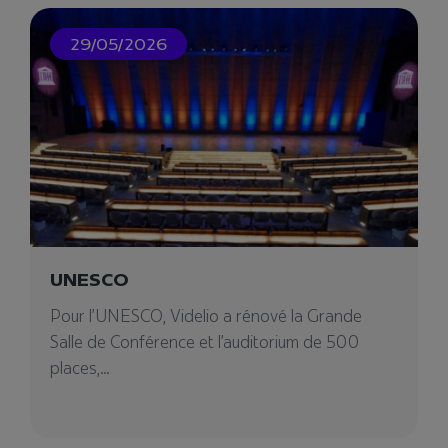
29/05/2026
Videlio Events – Agence
événementielle à Gennevilliers
Notre agence événementielle à Gennevilliers
UNESCO
pour votre projet événementiel. Vous cherchez
Pour l’UNESCO, Videlio a rénové la Grande
un prestataire ?
Salle de Conférence et l’auditorium de 500
places,...
04/02/2025