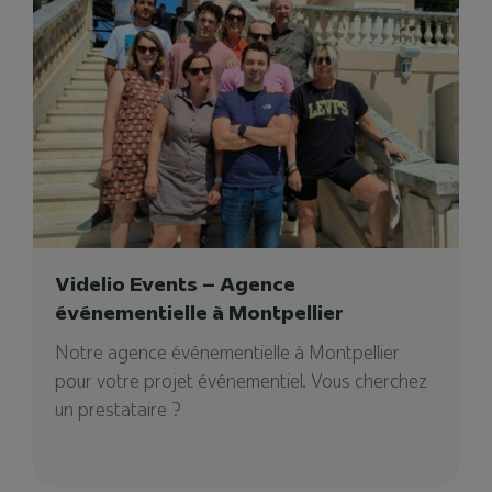
02/02/2023
CinéFabrique
Videlio Events – Agence
Videlio collabore avec CinéFabrique pour
événementielle à Montpellier
intégrer des solutions Avid afin de préparer les
Notre agence événementielle à Montpellier
étudiants à...
pour votre projet événementiel. Vous cherchez
un prestataire ?