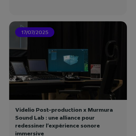
innovation cinématographique voit le jour : un...
17/07/2025
03/07/2024
Videlio Post-production x Murmura
Sound Lab : une alliance pour
LEFEBVRE DALLOZ
redessiner l’expérience sonore
Lefebvre Dalloz, marque française du groupe
immersive