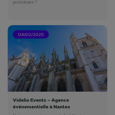
prestataire ?
28/06/2023
04/02/2025
Studio Anatole
Le studio lyonnais de doublage Studio Anatole
mené par Tim Borne inaugure sa nouvelle
adresse...
Videlio Events – Agence
événementielle à Nantes