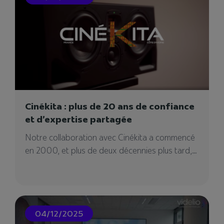
Cinékita : plus de 20 ans de confiance
et d’expertise partagée
Videlio Events – Agence
Notre collaboration avec Cinékita a commencé
événementielle à Lyon
en 2000, et plus de deux décennies plus tard,...
Notre agence événementielle à Lyon pour votre
projet événementiel. Vous cherchez un
prestataire ?
04/12/2025