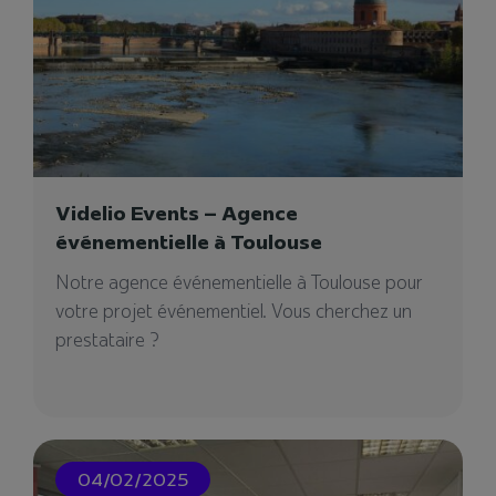
Videlio équipe toute la partie audiovisuelle du
concept store de Bouygues Immobilier dans
l'aménagement de ses...
Videlio Events – Agence
04/08/2023
événementielle à Toulouse
Notre agence événementielle à Toulouse pour
votre projet événementiel. Vous cherchez un
prestataire ?
Hôtel Martinez
L'hôtel Martinez transforme sa ballroom en
espace immersif à 360° avec l’intégration de
04/02/2025