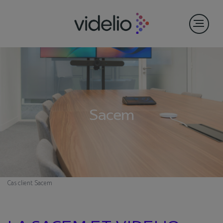
Sacem
Cas client
Sacem