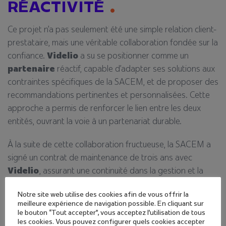
RÉACTIVITÉ
Ce projet n’a pas seulement été une simple relation client-
prestataire, mais une véritable collaboration fondée sur la
confiance.
Videlio
a su se positionner comme un
partenaire
réactif, capable d’adapter ses solutions aux
contraintes spécifiques de la SACEM, et de proposer des
recommandations pertinentes et personnalisées. Cette
approche a permis de renforcer le lien entre les deux
entités, ouvrant la voie à un partenariat durable.
À la suite de cette collaboration fructueuse, la SACEM a
signé un contrat de maintenance de trois ans avec
Videlio
, assurant une continuité dans la gestion et la
mise à jour de ses équipements technologiques.
Notre site web utilise des cookies afin de vous offrir la
meilleure expérience de navigation possible. En cliquant sur
le bouton “Tout accepter”, vous acceptez l'utilisation de tous
les cookies. Vous pouvez configurer quels cookies accepter