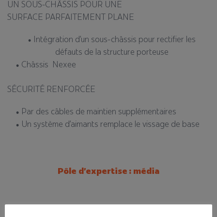
UN SOUS-CHÂSSIS POUR UNE
SURFACE PARFAITEMENT PLANE​
Intégration d’un sous-châssis pour rectifier les
défauts de la structure porteuse​
Châssis Nexee​
SÉCURITÉ RENFORCÉE​
Par des câbles de maintien supplémentaires​
Un système d’aimants remplace le vissage de base
Pôle d’expertise : média