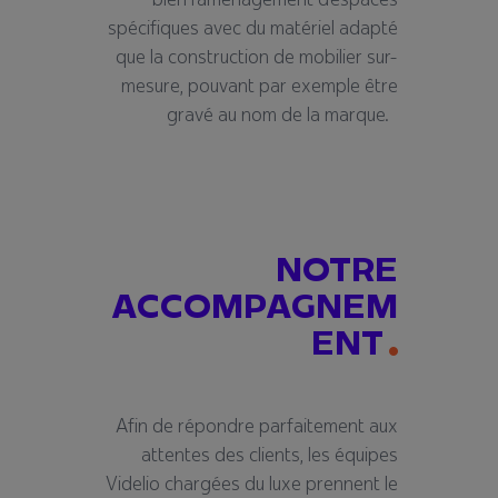
sp
é
cifiques avec du mat
é
riel adapt
é
que la construction de mobilier sur-
mesure, pouvant par exemple
ê
tre
grav
é
au nom de la marque.
NOTRE
ACCOMPAGNEM
ENT
Afin de r
é
pondre parfaitement aux
attentes des clients, les
é
quipes
Videlio charg
é
es du luxe prennent le