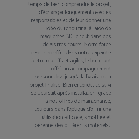
temps de bien comprendre le projet,
d
’é
changer longuement avec les
responsables et de leur donner une
id
é
e du rendu final
à
l
’
aide de
maquettes 3D, le tout dans des
d
é
lais tr
è
s courts. Notre force
r
é
side en effet dans notre capacit
é
à ê
tre r
é
actifs et agiles, le but
é
tant
d
’
offrir un accompagnement
personnalis
é
jusqu
’à
la livraison du
projet finalis
é
. Bien entendu, ce suivi
se poursuit apr
è
s installation, gr
â
ce
à
nos offres de maintenance,
toujours dans l
’
optique d
’
offrir une
utilisation efficace, simplifi
é
e et
p
é
renne des diff
é
rents mat
é
riels.