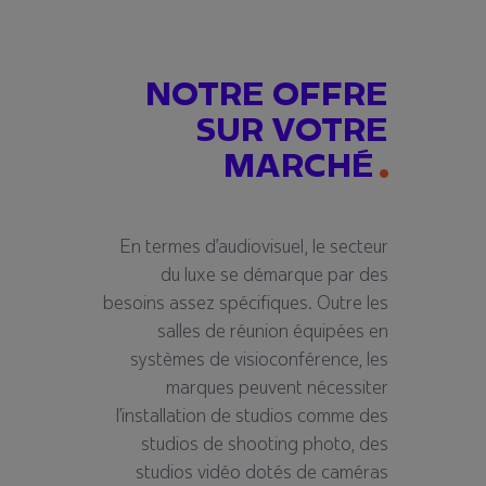
NOTRE OFFRE
SUR VOTRE
MARCHÉ
En termes d
’
audiovisuel, le secteur
du luxe se d
é
marque par des
besoins assez sp
é
cifiques. Outre les
salles de r
é
union
é
quip
é
es en
syst
è
mes de visioconf
é
rence, les
marques peuvent n
é
cessiter
l
’
installation de studios comme des
studios de shooting photo, des
studios vid
é
o
dot
é
s
de cam
é
ras