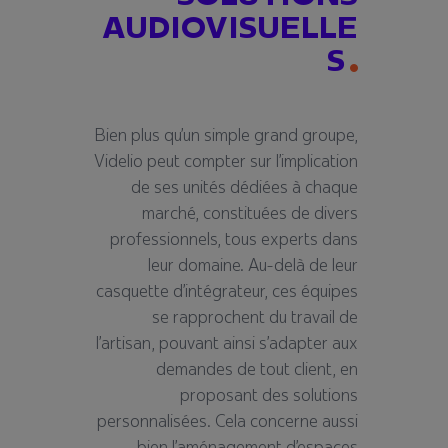
AUDIOVISUELLE
S
Bien plus qu
’
un simple grand groupe,
Videlio peut compter sur l
’
implication
de ses unit
é
s d
é
di
é
es
à
chaque
march
é
, constitu
é
es de divers
professionnels, tous experts dans
leur domaine. Au-del
à
de leur
casquette d
’
int
é
grateur, ces
é
quipes
se rapprochent du travail de
l
’
artisan, pouvant ainsi s
’
adapter aux
demandes de tout client, en
proposant des solutions
personnalis
é
es. Cela concerne aussi
bien l
’
am
é
nagement d
’
espaces