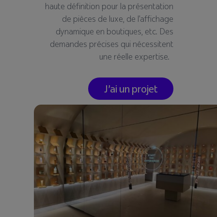
haute d
é
finitio
n pour la pr
é
sentation
de pi
è
ces de luxe, de l
’
affichage
dynamique en boutiques, etc. Des
demandes pr
é
cises qui n
é
cessitent
une r
é
elle expertise.
J'ai un projet