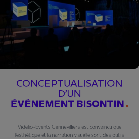
CONCEPTUALISATION
D’UN
ÉVÉNEMENT BISONTIN
Videlio-Events Gennevilliers est convaincu que
l’esthétique et la narration visuelle sont des outils