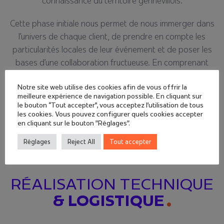
connaissance du territoire gennevillois.
Cette phase initiale nous permet de nous immerger dans
l’univers de chaque client, de prendre en compte les
particularités locales de leur événement et de poser les
bases d’une collaboration fructueuse. En comprenant
parfaitement vos besoins, nous pouvons créer des
Notre site web utilise des cookies afin de vous offrir la
expériences sur mesure qui dépassent vos attentes et
meilleure expérience de navigation possible. En cliquant sur
rendent chaque événement unique dans la région Île-de-
le bouton “Tout accepter”, vous acceptez l'utilisation de tous
France.
les cookies. Vous pouvez configurer quels cookies accepter
en cliquant sur le bouton "Réglages".
Réglages
Reject All
Tout accepter
RÉALISATION TECHNIQUE
& LOGISTIQUE