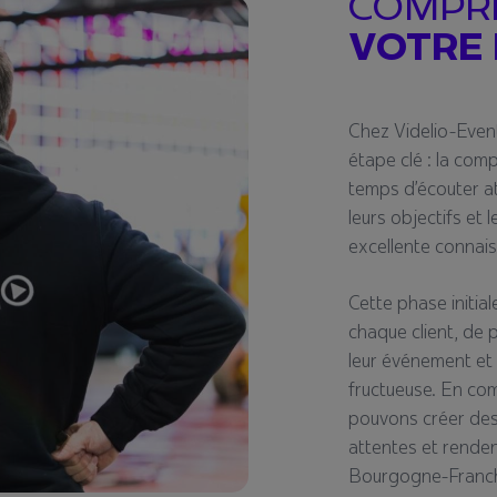
COMPR
VOTRE 
Chez Videlio-Eve
étape clé : la co
temps d’écouter at
leurs objectifs et 
excellente connais
Cette phase initia
chaque client, de 
leur événement et 
fructueuse. En co
pouvons créer des
attentes et rende
Bourgogne-Franc