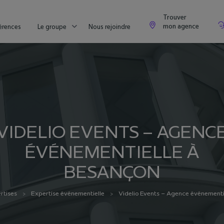
Trouver
mon agence
érences
Le groupe
Nous rejoindre
VIDELIO EVENTS – AGENC
ÉVÉNEMENTIELLE À
BESANÇON
rtises
Expertise événementielle
Videlio Events – Agence événementi