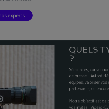
nos experts
QUELS T
?
Séminaires, convention
de presse… Autant d’é
équipes, valoriser vos
partenaires, ou encor
Notre objectif est de 
vos invités ! Videlio