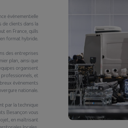
nce événementielle
de clients dans la
t en France, qu’ils
 en format hybride.
ns des entreprises
ier plan, ainsi que
équipes organisent
 professionnels, et
mbreux événements
nvergure nationale.
nt par la technique
ents Besançon vous
jet, en maîtrisant
rritoriales locales.