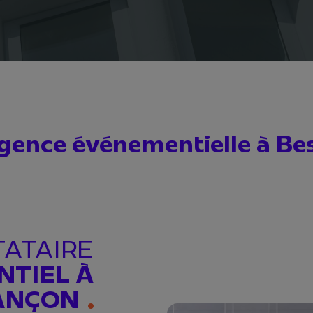
gence événementielle à B
TATAIRE
TIEL À
ANÇON